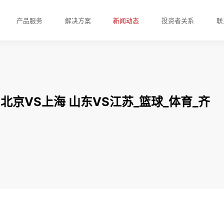
产品服务
解决方案
新闻动态
投资者关系
联
京VS上海 山东VS江苏_篮球_体育_齐