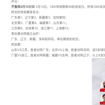
开元-
齐鲁网3月13日讯
3月13日，CBA常规赛第46轮收官日，所有CBA
终究的常规赛排名位：
广东第1、辽宁第2、新疆第3、深圳第四；
北京第5、广厦第6、福建第7、山东第八；
江苏第9、吉林第10、浙江第11、上海第12。
季后赛对阵随之出炉：
广东、辽宁、新疆、深圳前四名，季后赛首轮轮空。
附加赛：
山东VS江苏，胜者对阵广东；北京VS上海，胜者对阵深圳，这6支球
广厦VS浙江，胜者对阵新疆；福建VS吉林，胜者对阵辽宁，以上6支