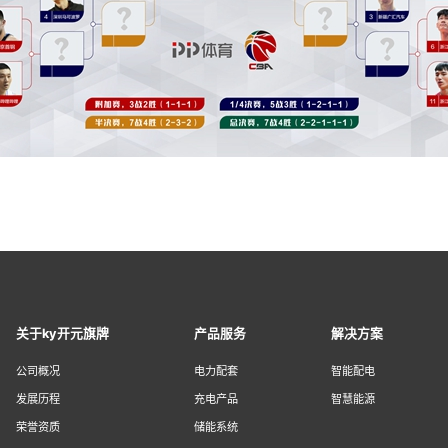
关于ky开元旗牌
产品服务
解决方案
公司概况
电力配套
智能配电
发展历程
充电产品
智慧能源
荣誉资质
储能系统